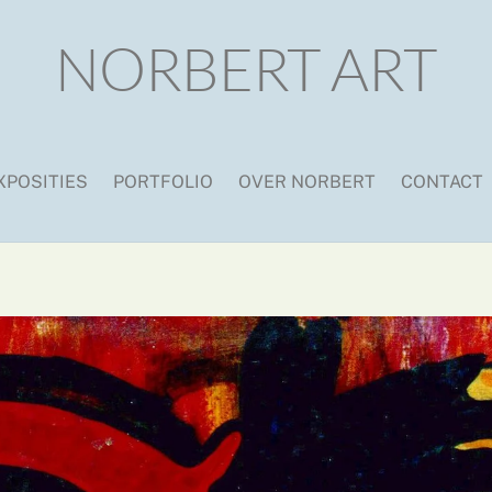
NORBERT ART
XPOSITIES
PORTFOLIO
OVER NORBERT
CONTACT