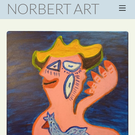
NORBERT ART
Skip
Men
to
content