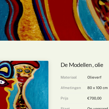
De Modellen , olie
Materiaal
Olieverf
Afmetingen
80 x 100 cm
Prijs
€700,00
Staat
Op voorraad