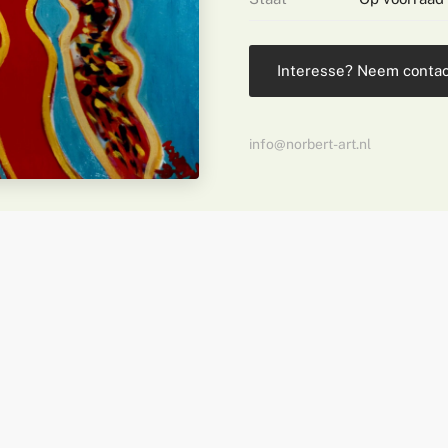
Interesse? Neem contac
info@norbert-art.nl