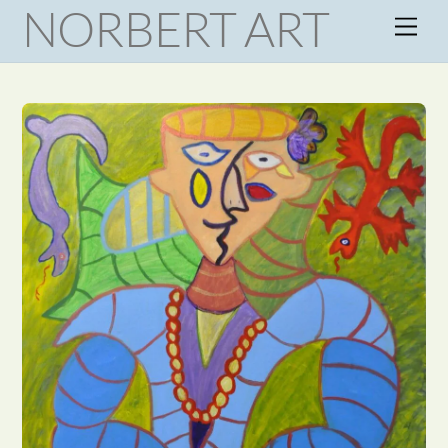
NORBERT ART
Skip
Men
to
content