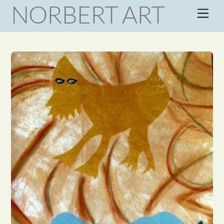
NORBERT ART
Skip
Men
to
content