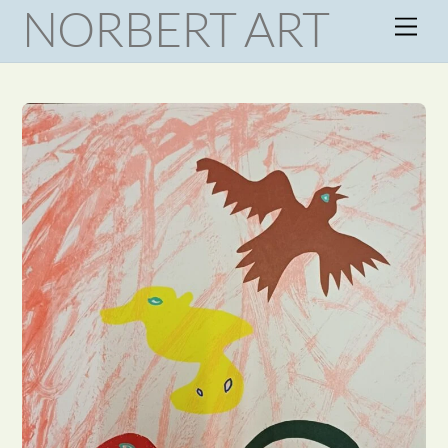
NORBERT ART
Skip
Men
to
content