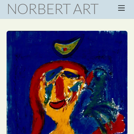
NORBERT ART
Skip
Men
to
content