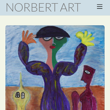
NORBERT ART
Skip
Men
to
content