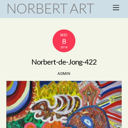
NORBERT ART
Skip
Men
to
content
MEI
8
2016
Norbert-de-Jong-422
ADMIN