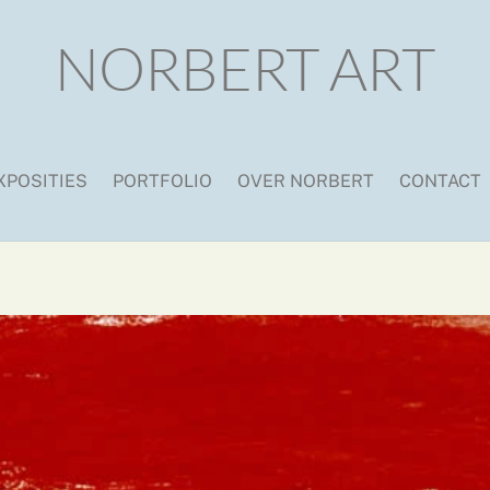
NORBERT ART
XPOSITIES
PORTFOLIO
OVER NORBERT
CONTACT