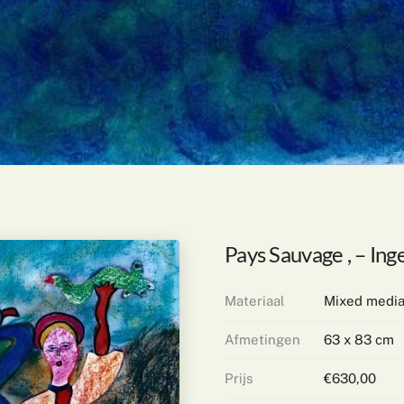
Pays Sauvage , – Inge
Materiaal
Mixed medi
Afmetingen
63 x 83 cm
Prijs
€630,00