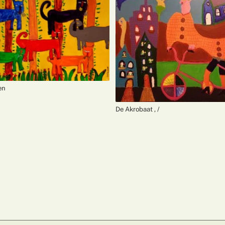
en
De Akrobaat , /