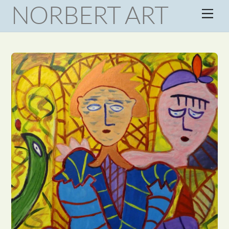
NORBERT ART
Skip
Men
to
content