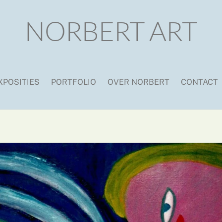
NORBERT ART
XPOSITIES
PORTFOLIO
OVER NORBERT
CONTACT